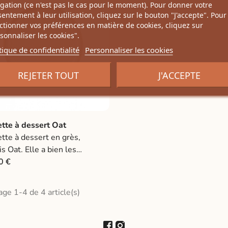
d format : diamètre 30 cm.
est unique.
gation (ce n'est pas le cas pour le moment). Pour donner votre
entement à leur utilisation, cliquez sur le bouton "J'accepte". Pour
ctionner vos préférences en matière de cookies, cliquez sur
sonnaliser les cookies".
tique de confidentialité
Personnaliser les cookies
REJETER TOUT
J'ACCEPTE
ette à dessert Oat
Ajouter au panier

tte à dessert en grès,
is Oat. Elle a bien les
es de l'avoine : du blanc et
0 €
ige. Son coloris clair et la
se de sa forme en font une
age 1-4 de 4 article(s)
tte très raffinée. Elle mettra
itement en valeur vos plats
ndra vos repas plus