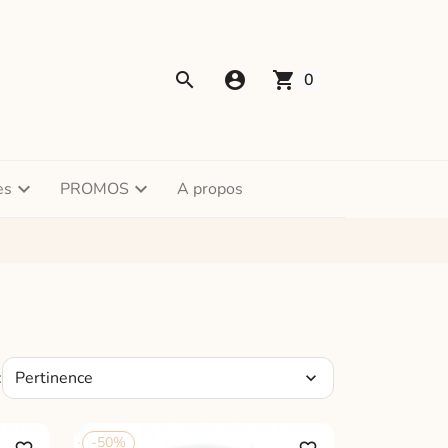
account_circle
shopping_cart
0
es
PROMOS
A propos
Pertinence
:
expand_more
-50%