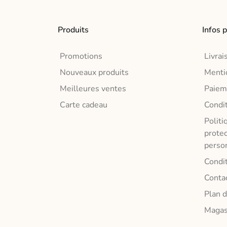
authe
Fabri
Produits
Infos 
chaqu
Promotions
Livrai
Nouveaux produits
Menti
Meilleures ventes
Paiem
Carte cadeau
Condi
Politi
prote
perso
Condit
Conta
Plan d
Magas