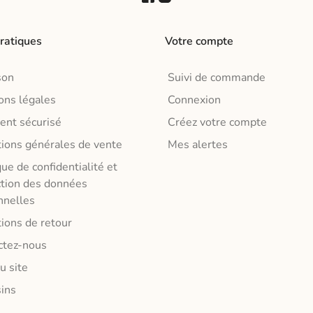
ntiques et joyeux.
quée à la main au Portugal,
pratiques
Votre compte
e pièce est unique.
son
Suivi de commande
ons légales
Connexion
ent sécurisé
Créez votre compte
tions générales de vente
Mes alertes
que de confidentialité et
ction des données
nnelles
ions de retour
ctez-nous
u site
ins