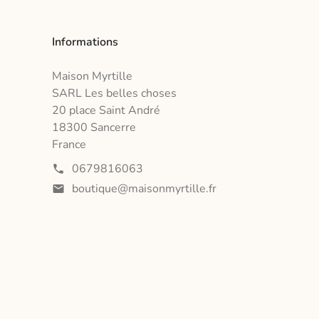
Informations
Maison Myrtille
SARL Les belles choses
20 place Saint André
18300 Sancerre
France
0679816063
phone
boutique@maisonmyrtille.fr
mail